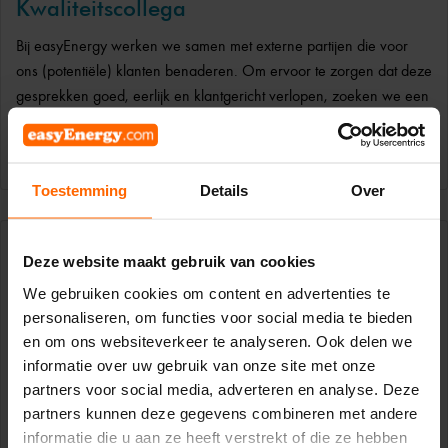
Kwaliteitscollega
Bij easyEnergy werken we samen met externe partijen die voor
ons (potentiële) klanten benaderen. Om ervoor te zorgen dat deze
gesprekken goed, eerlijk en klantgericht verlopen, zoeken we een
collega die...
Reageer
Toestemming
Details
Over
02-10-2024
Deze website maakt gebruik van cookies
We gebruiken cookies om content en advertenties te
Customer Operations Medewerker
personaliseren, om functies voor social media te bieden
Als Customer Operations Medewerker ben je verantwoordelijk
en om ons websiteverkeer te analyseren. Ook delen we
voor het beheren enoptimaliseren van de volledige Customer
informatie over uw gebruik van onze site met onze
Journey van onze easyEnergy klanten: jebent een ware spin in het
partners voor social media, adverteren en analyse. Deze
web, “hokjes denken”?...
partners kunnen deze gegevens combineren met andere
informatie die u aan ze heeft verstrekt of die ze hebben