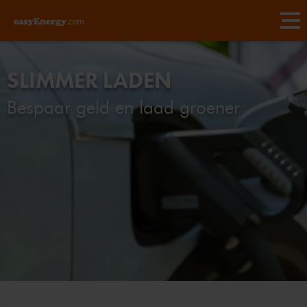
SLIMMER LADEN
Bespaar geld en laad groener