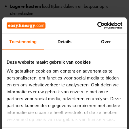
Lagere kosten:
laad tijdens daluren en bespaar op je
stroomkosten
Groener rijden:
laad op momenten met de meeste zonne- en
windenergie
Toestemming
Details
Over
Volledig automatisch:
geen gedoe, de app regelt het voor je
Inzicht in je verbruik:
bekijk precies hoeveel je bespaart
Deze website maakt gebruik van cookies
We gebruiken cookies om content en advertenties te
personaliseren, om functies voor social media te bieden
en om ons websiteverkeer te analyseren. Ook delen we
Uitstekend
informatie over uw gebruik van onze site met onze
4,53
Gebaseerd op
62
Recensies
partners voor social media, adverteren en analyse. Deze
partners kunnen deze gegevens combineren met andere
informatie die u aan ze heeft verstrekt of die ze hebben
verzameld op basis van uw gebruik van hun services.
Paul M
De 
Verified Customer
V