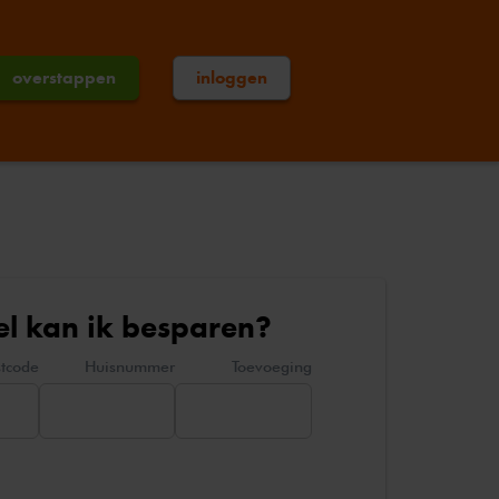
overstappen
inloggen
l kan ik besparen?
stcode
Huisnummer
Toevoeging