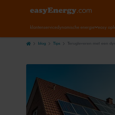
klantenservice
dynamische energie
easy opl
blog
Tips
Terugleveren met een dy