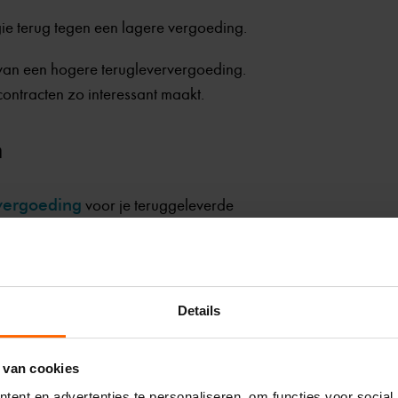
gie terug tegen een lagere vergoeding.
 van een hogere terugleververgoeding.
 contracten zo interessant maakt.
n
vergoeding
voor je teruggeleverde
biedt zekerheid, maar je kunt niet
e markt. Je kunt je verbruik afstemmen
Details
 draaien wanneer de prijzen laag zijn, of
t tijdens piekprijzen.
 van cookies
ent en advertenties te personaliseren, om functies voor social