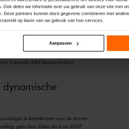
 terugleververgoeding
. Ook delen we informatie over uw gebruik van onze site met on
e. Deze partners kunnen deze gegevens combineren met andere i
 13:00 uur. De dynamische stroomprijs is
erzameld op basis van uw gebruik van hun services.
ert 3 kWh terug.
 belastingen)
Aanpassen
s 20 cent per kWh. Heb je een
en en 's avonds 0,60 besparen door
t dynamische
voordeligst. Je betaalt niets voor de stroom
goeding, geen btw. Zeker als je na 2027