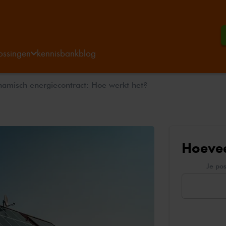
ossingen
kennisbank
blog
namisch energiecontract: Hoe werkt het?
Hoevee
Je po