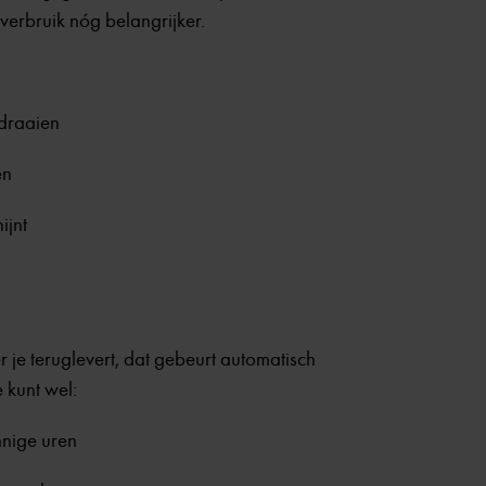
verbruik nóg belangrijker.
draaien
en
ijnt
r je teruglevert, dat gebeurt automatisch
 kunt wel:
nnige uren