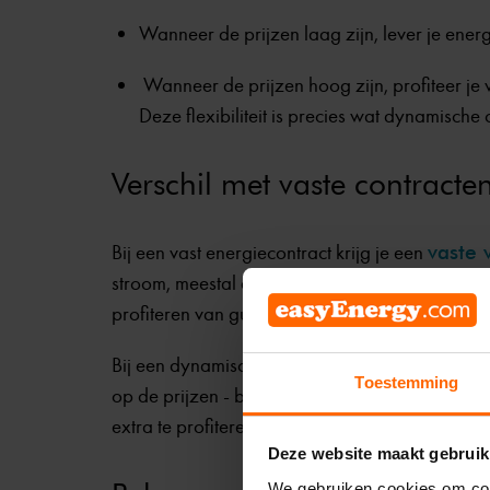
Wanneer de prijzen laag zijn, lever je ener
Wanneer de prijzen hoog zijn, profiteer je
Deze flexibiliteit is precies wat dynamische
Verschil met vaste contracte
Bij een vast energiecontract krijg je een
vaste 
stroom, meestal één keer per jaar bepaald. Dat 
profiteren van gunstige beursprijzen.
Bij een dynamisch contract beweeg je mee met d
Toestemming
op de prijzen - bijvoorbeeld door een wasje te
extra te profiteren wanneer je stroom teruglever
Deze website maakt gebruik
We gebruiken cookies om cont