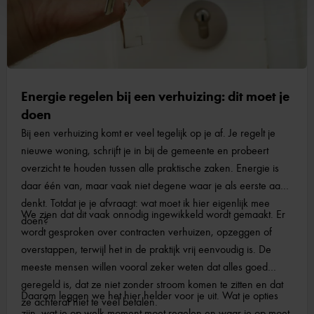
Energie regelen bij een verhuizing: dit moet je
doen
Bij een verhuizing komt er veel tegelijk op je af. Je regelt je
nieuwe woning, schrijft je in bij de gemeente en probeert
overzicht te houden tussen alle praktische zaken. Energie is
daar één van, maar vaak niet degene waar je als eerste aan
denkt. Totdat je je afvraagt: wat moet ik hier eigenlijk mee
We zien dat dit vaak onnodig ingewikkeld wordt gemaakt. Er
doen?
wordt gesproken over contracten verhuizen, opzeggen of
overstappen, terwijl het in de praktijk vrij eenvoudig is. De
meeste mensen willen vooral zeker weten dat alles goed
geregeld is, dat ze niet zonder stroom komen te zitten en dat
Daarom leggen we het hier helder voor je uit. Wat je opties
ze achteraf niet te veel betalen.
zijn, wat je op welk moment moet regelen en waar je op moet