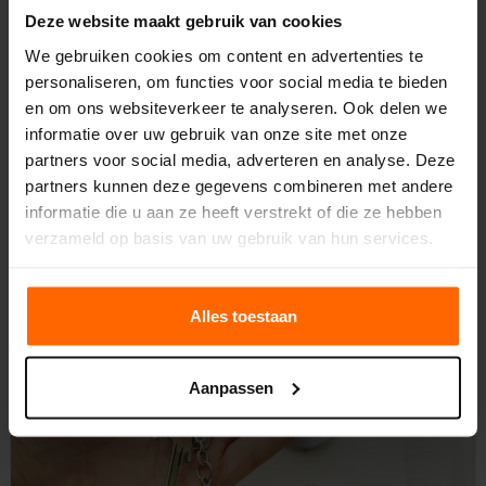
gebruikt, maar dat betekent nog niet automatisch dat je ook
Deze website maakt gebruik van cookies
minder betaalt. Dat hangt namelijk niet alleen af van je
verbruik, maar ook van hoe je energiecontract werkt.
We gebruiken cookies om content en advertenties te
Daarom kijken we in dit artikel niet alleen naar hoe je je
personaliseren, om functies voor social media te bieden
energieverbruik berekent, maar ook naar wat je er vervolgens
en om ons websiteverkeer te analyseren. Ook delen we
mee kunt doen. Zodat je niet alleen inzicht krijgt, maar dat ook
informatie over uw gebruik van onze site met onze
kunt vertalen naar lagere kosten.
partners voor social media, adverteren en analyse. Deze
partners kunnen deze gegevens combineren met andere
informatie die u aan ze heeft verstrekt of die ze hebben
verzameld op basis van uw gebruik van hun services.
Meer lezen
Alles toestaan
Aanpassen