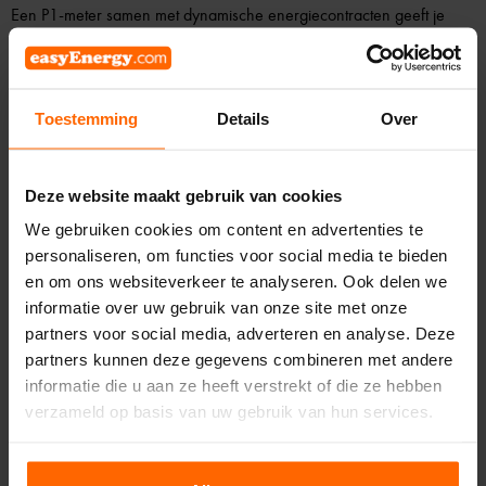
Een P1-meter samen met dynamische energiecontracten geeft je
meer dan alleen cijfers: het levert je echte besparingen en controle
op. Denk bijvoorbeeld aan:
Slim plannen van grootverbruikers
Toestemming
Details
Over
Zie live wat je apparaten verbruiken en start ze op momenten
dat de stroomprijs laag is, bijvoorbeeld je wasdroger tijdens
goedkope middaguren.
Deze website maakt gebruik van cookies
We gebruiken cookies om content en advertenties te
Sluipverbruik ontdekken
personaliseren, om functies voor social media te bieden
Merk je dat je ‘s nachts nog steeds stroom verbruikt? Dan kun je
en om ons websiteverkeer te analyseren. Ook delen we
op zoek naar apparaten die ongemerkt energie blijven
informatie over uw gebruik van onze site met onze
gebruiken en die uitschakelen.
partners voor social media, adverteren en analyse. Deze
partners kunnen deze gegevens combineren met andere
Zien hoeveel je zonnepanelen leveren
informatie die u aan ze heeft verstrekt of die ze hebben
Check direct of je de opgewekte stroom zelf gebruikt of juist
verzameld op basis van uw gebruik van hun services.
teruglevert aan het net.
Met deze inzichten kun je jouw verbruik slimmer sturen en