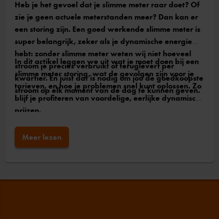
Heb je het gevoel dat je slimme meter raar doet? Of
zie je geen actuele meterstanden meer? Dan kan er
een storing zijn. Een goed werkende slimme meter is
super belangrijk, zeker als je dynamische energie
hebt: zonder slimme meter weten wij niet hoeveel
In dit artikel leggen we uit wat je moet doen bij een
stroom je precies verbruikt of teruglevert per
slimme meter storing, wat de gevolgen zijn voor je
kwartier. En juist dat is nodig om jou de goedkoopste
tarieven, en hoe je problemen snel kunt oplossen. Zo
stroom op elk moment van de dag te kunnen geven.
blijf je profiteren van voordelige, eerlijke dynamische
prijzen.
Meer lezen