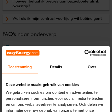
Hoeveel betaal ik precies aan opzegboete als ik
overstap?
Wat als ik mijn contract voortijdig wil beëindigen?
FAQ's naar onderwerp
Voorschot, facturen & betalingen
Mijn easyEnergy
Toestemming
Details
Over
Energiecontract
Deze website maakt gebruik van cookies
We gebruiken cookies om content en advertenties te
Ons aanbod
personaliseren, om functies voor social media te bieden
en om ons websiteverkeer te analyseren. Ook delen we
Overstappen naar easyEnergy
informatie over uw gebruik van onze site met onze