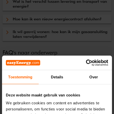
Wat is het verschil tussen levering en transport van
energie?
Hoe kan ik een nieuw energiecontract afsluiten?
Ik wil gasvrij wonen: hoe kan ik mijn gasaansluiting
laten verwijderen?
FAQ's naar onderwerp
Voorschot, facturen & betalingen
Toestemming
Details
Over
Mijn easyEnergy
Deze website maakt gebruik van cookies
Energiecontract
We gebruiken cookies om content en advertenties te
personaliseren, om functies voor social media te bieden
Ons aanbod