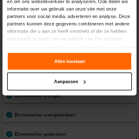
en om ons websiteverkeer te analyseren. Ook delen we
informatie over uw gebruik van onze site met onze
partners voor social media, adverteren en analyse. Deze
Overstappen naar easyEnergy
partners kunnen deze gegevens combineren met andere
informatie die u aan ze heeft verstrekt of die ze hebben
Onze tarieven
verzameld op basis van uw gebruik van hun services.
Stroom terugleveren
Alles toestaan
Slimme meter
Aanpassen
Dynamische energie
Dynamische energieprijzen
Dynamische gasprijzen