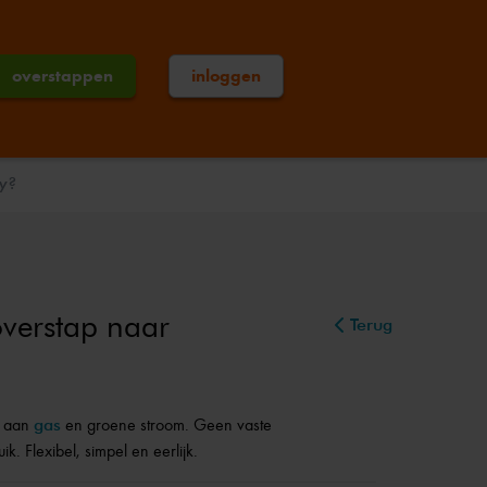
overstappen
inloggen
gy?
overstap naar
Terug
t aan
gas
en groene stroom. Geen vaste
k. Flexibel, simpel en eerlijk.