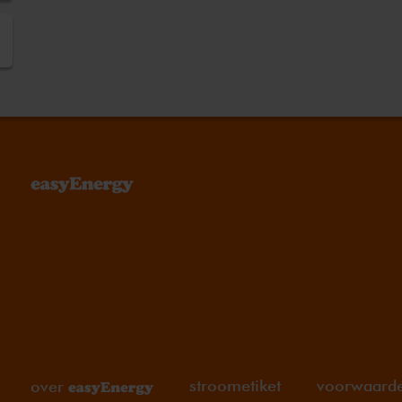
stroometiket
voorwaard
over