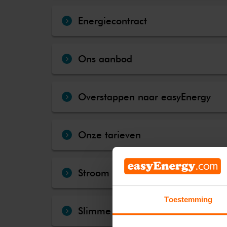
Energiecontract
Ons aanbod
Overstappen naar easyEnergy
Onze tarieven
Stroom terugleveren
Toestemming
Slimme meter