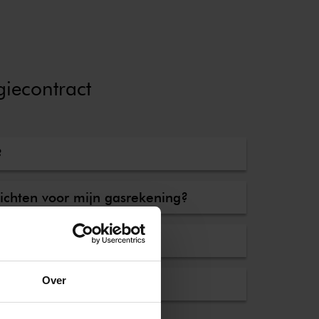
giecontract
?
lichten voor mijn gasrekening?
andbedragen?
Over
?