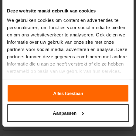
Voorschot, facturen & betalingen
Deze website maakt gebruik van cookies
We gebruiken cookies om content en advertenties te
personaliseren, om functies voor social media te bieden
Mijn easyEnergy
en om ons websiteverkeer te analyseren. Ook delen we
informatie over uw gebruik van onze site met onze
Energiecontract
partners voor social media, adverteren en analyse. Deze
partners kunnen deze gegevens combineren met andere
informatie die u aan ze heeft verstrekt of die ze hebben
Ons aanbod
verzameld op basis van uw gebruik van hun services.
Overstappen naar easyEnergy
Alles toestaan
Onze tarieven
Aanpassen
Stroom terugleveren