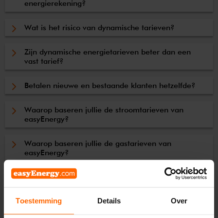
energierekening?
Wat is het risico van dynamische tarieven?
Zijn dynamische energietarieven beter dan een
vast tarief?
Betalen nieuwe en bestaande klanten hetzelfde?
Waarop baseren jullie de stroomtarieven van
easyEnergy?
Waarop baseren jullie de gastarieven van
easyEnergy?
Prijsplafond 2023: hoe werkt het?
Toestemming
Details
Over
FAQ's naar onderwerp