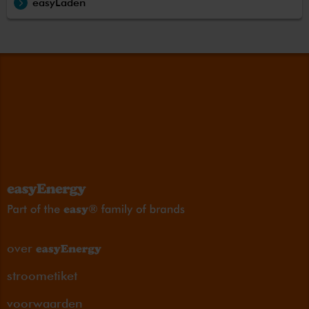
easyLaden
over
stroometiket
voorwaarden