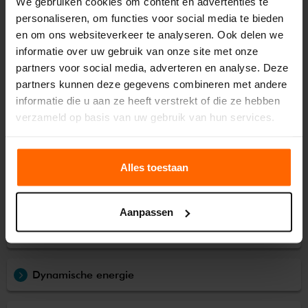
We gebruiken cookies om content en advertenties te
personaliseren, om functies voor social media te bieden
Energiecontract
en om ons websiteverkeer te analyseren. Ook delen we
informatie over uw gebruik van onze site met onze
Ons aanbod
partners voor social media, adverteren en analyse. Deze
partners kunnen deze gegevens combineren met andere
informatie die u aan ze heeft verstrekt of die ze hebben
Overstappen naar easyEnergy
verzameld op basis van uw gebruik van hun services.
Onze tarieven
Alles toestaan
Stroom terugleveren
Aanpassen
Slimme meter
Dynamische energie