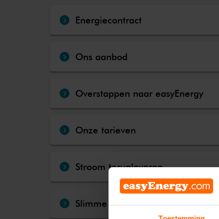
Energiecontract
Ons aanbod
Overstappen naar easyEnergy
Onze tarieven
Stroom terugleveren
Slimme meter
Toestemming