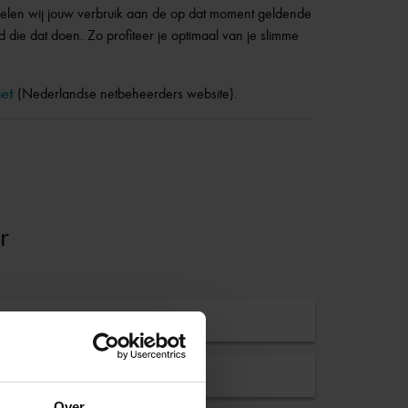
elen wij jouw verbruik aan de op dat moment geldende
 die dat doen. Zo profiteer je optimaal van je slimme
et
(Nederlandse netbeheerders website)
.
r
j aan?
me meter nodig?
Over