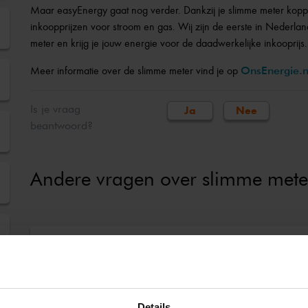
Maar easyEnergy gaat nog verder. Dankzij je slimme meter kopp
inkoopprijzen voor stroom en gas. Wij zijn de eerste in Nederland
meter
en krijg je jouw energie voor de daadwerkelijke inkooprijs.
Meer informatie over de slimme meter vind je op
OnsEnergie.n
Is je vraag
Ja
Nee
beantwoord?
Andere vragen over slimme mete
Vragen jullie een slimme meter voor mi
Waarom heb ik bij easyEnergy een slim
Details