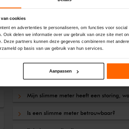
Wat zijn de kosten van een slimme met
 van cookies
Heb ik een slimme meter?
ent en advertenties te personaliseren, om functies voor social
. Ook delen we informatie over uw gebruik van onze site met on
e. Deze partners kunnen deze gegevens combineren met andere i
Hoe werkt een slimme meter?
erzameld op basis van uw gebruik van hun services.
Wat wordt er van mij verwacht tijdens 
Aanpassen
Wanneer krijg ik een slimme meter?
Mijn slimme meter heeft een storing, w
Is een slimme meter betrouwbaar?