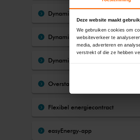
Dynamische energie
Deze website maakt gebruik
We gebruiken cookies om cont
Dynamische energieprijzen
websiteverkeer te analyseren
media, adverteren en analys
verstrekt of die ze hebben v
Dynamische gasprijzen
Overstapboete
Flexibel energiecontract
easyEnergy-app