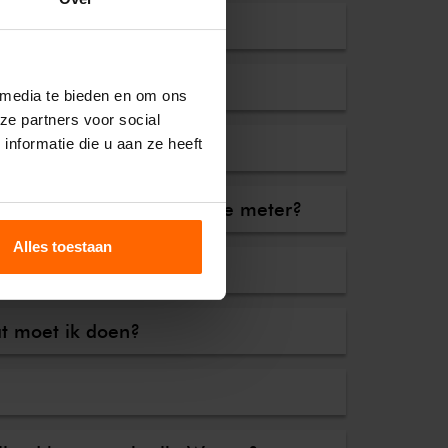
er?
 media te bieden en om ons
ze partners voor social
nformatie die u aan ze heeft
het plaatsen van een slimme meter?
Alles toestaan
at moet ik doen?