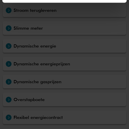
Stroom terugleveren
Slimme meter
Dynamische energie
Dynamische energieprijzen
Dynamische gasprijzen
Overstapboete
Flexibel energiecontract