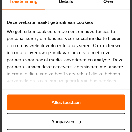
Toestemming
Details
Over
FAQ's naar onderwerp
Deze website maakt gebruik van cookies
We gebruiken cookies om content en advertenties te
Voorschot, facturen & betalingen
personaliseren, om functies voor social media te bieden
en om ons websiteverkeer te analyseren. Ook delen we
Mijn easyEnergy
informatie over uw gebruik van onze site met onze
partners voor social media, adverteren en analyse. Deze
partners kunnen deze gegevens combineren met andere
Energiecontract
informatie die u aan ze heeft verstrekt of die ze hebben
verzameld op basis van uw gebruik van hun services.
Ons aanbod
Alles toestaan
Overstappen naar easyEnergy
Aanpassen
Onze tarieven