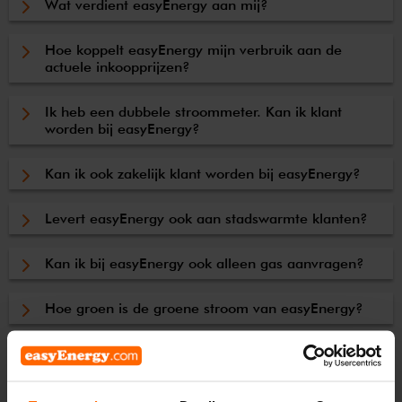
Wat verdient easyEnergy aan mij?
Hoe koppelt easyEnergy mijn verbruik aan de
actuele inkoopprijzen?
Ik heb een dubbele stroommeter. Kan ik klant
worden bij easyEnergy?
Kan ik ook zakelijk klant worden bij easyEnergy?
Levert easyEnergy ook aan stadswarmte klanten?
Kan ik bij easyEnergy ook alleen gas aanvragen?
Hoe groen is de groene stroom van easyEnergy?
Wat is de band van easyEnergy met easyJet?
Hoe ziet jullie stroometiket eruit?