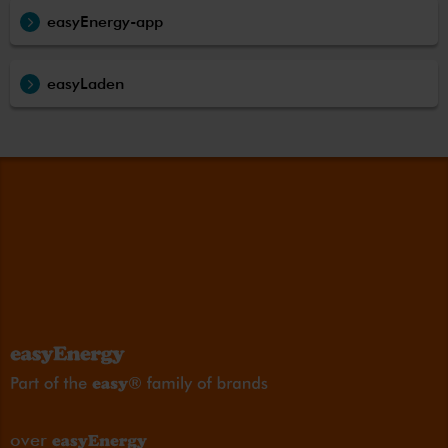
easyEnergy-app
easyLaden
over