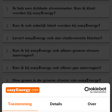
Ik heb een dubbele stroommeter. Kan ik klant
worden bij easyEnergy?
Kan ik ook zakelijk klant worden bij easyEnergy?
Levert easyEnergy ook aan stadswarmte klanten?
Kan ik bij easyEnergy ook alleen groene stroom
aanvragen?
Kan ik bij easyEnergy ook alleen gas aanvragen?
Hoe groen is de groene stroom van easyEnergy?
Hoe ziet jullie stroometiket eruit?
Toestemming
Details
Over
FAQ's naar onderwerp