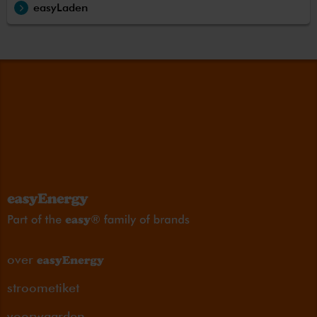
easyLaden
over
stroometiket
voorwaarden